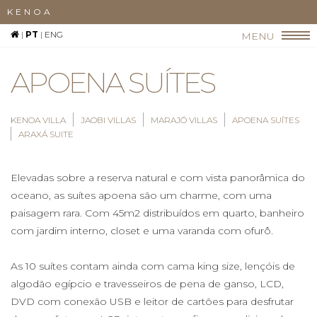
KENOA
|
PT
|
ENG
MENU
APOENA SUÍTES
KENOA VILLA
JAOBI VILLAS
MARAJÓ VILLAS
APOENA SUÍTES
ARAXÁ SUITE
Elevadas sobre a reserva natural e com vista panorâmica do
oceano, as suítes apoena são um charme, com uma
paisagem rara. Com 45m2 distribuídos em quarto, banheiro
com jardim interno, closet e uma varanda com ofurô.
As 10 suítes contam ainda com cama king size, lençóis de
algodão egípcio e travesseiros de pena de ganso, LCD,
DVD com conexão USB e leitor de cartões para desfrutar