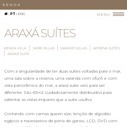
KENOA
|
PT
|
ENG
MENU
ARAXÁ SUÍTES
KENOA VILLA
JAOBI VILLAS
MARAJÓ VILLAS
APOENA SUÍTES
ARAXÁ SUITE
Com a singularidade de ter duas suítes voltadas para o mar,
uma sala sobre a reserva, uma varanda com ofurô e com
vista panorâmica do mar, a araxá suite veio para ser
diferente. São 63m2 cuidadosamente distribuídos para
salientar as vistas ímpares que a suite usufrui.
Contando com camas queen size, lençóis de algodão
egípcio e travesseiros de pena de ganso, LCD, DVD com